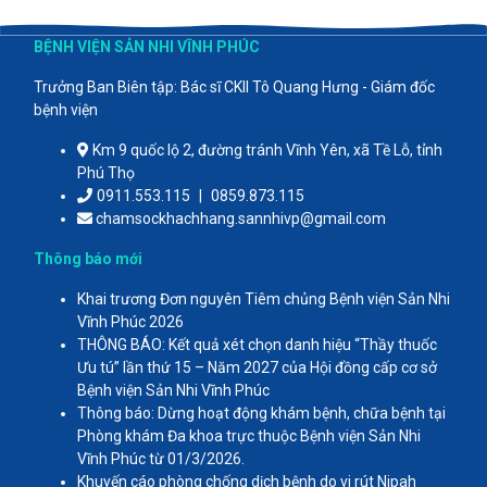
BỆNH VIỆN SẢN NHI VĨNH PHÚC
Trưởng Ban Biên tập: Bác sĩ CKII Tô Quang Hưng - Giám đốc
bệnh viện
Km 9 quốc lộ 2, đường tránh Vĩnh Yên, xã Tề Lỗ, tỉnh
Phú Thọ
0911.553.115
|
0859.873.115
chamsockhachhang.sannhivp@gmail.com
Thông báo mới
Khai trương Đơn nguyên Tiêm chủng Bệnh viện Sản Nhi
Vĩnh Phúc 2026
THÔNG BÁO: Kết quả xét chọn danh hiệu “Thầy thuốc
Ưu tú” lần thứ 15 – Năm 2027 của Hội đồng cấp cơ sở
Bệnh viện Sản Nhi Vĩnh Phúc
Thông báo: Dừng hoạt động khám bệnh, chữa bệnh tại
Phòng khám Đa khoa trực thuộc Bệnh viện Sản Nhi
Vĩnh Phúc từ 01/3/2026.
Khuyến cáo phòng chống dịch bệnh do vi rút Nipah