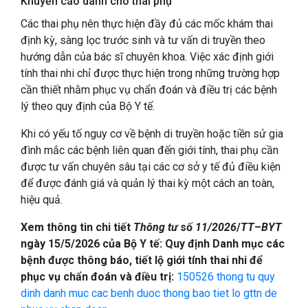
Khuyến cáo dành cho thai phụ
Các thai phụ nên thực hiện đầy đủ các mốc khám thai
định kỳ, sàng lọc trước sinh và tư vấn di truyền theo
hướng dẫn của bác sĩ chuyên khoa. Việc xác định giới
tính thai nhi chỉ được thực hiện trong những trường hợp
cần thiết nhằm phục vụ chẩn đoán và điều trị các bệnh
lý theo quy định của Bộ Y tế.
Khi có yếu tố nguy cơ về bệnh di truyền hoặc tiền sử gia
đình mắc các bệnh liên quan đến giới tính, thai phụ cần
được tư vấn chuyên sâu tại các cơ sở y tế đủ điều kiện
để được đánh giá và quản lý thai kỳ một cách an toàn,
hiệu quả.
Xem thông tin chi tiết
Thông tư
số
11/2026
/
TT
–
BYT
ngày 15/5/2026 của Bộ Y tế: Quy định Danh mục các
bệnh được thông báo, tiết lộ giới tính thai nhi để
phục vụ chẩn đoán và điều trị:
150526 thong tu quy
dinh danh muc cac benh duoc thong bao tiet lo gttn de