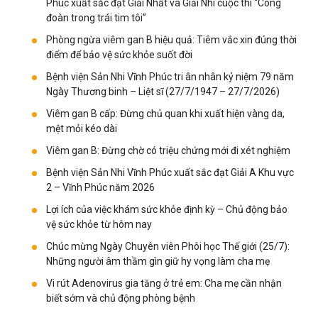
Phúc xuất sắc đạt Giải Nhất và Giải Nhì cuộc thi “Công
đoàn trong trái tim tôi”
Phòng ngừa viêm gan B hiệu quả: Tiêm vắc xin đúng thời
điểm để bảo vệ sức khỏe suốt đời
Bệnh viện Sản Nhi Vĩnh Phúc tri ân nhân kỷ niệm 79 năm
Ngày Thương binh – Liệt sĩ (27/7/1947 – 27/7/2026)
Viêm gan B cấp: Đừng chủ quan khi xuất hiện vàng da,
mệt mỏi kéo dài
Viêm gan B: Đừng chờ có triệu chứng mới đi xét nghiệm
Bệnh viện Sản Nhi Vĩnh Phúc xuất sắc đạt Giải A Khu vực
2 – Vĩnh Phúc năm 2026
Lợi ích của việc khám sức khỏe định kỳ – Chủ động bảo
vệ sức khỏe từ hôm nay
Chúc mừng Ngày Chuyên viên Phôi học Thế giới (25/7):
Những người âm thầm gìn giữ hy vọng làm cha mẹ
Vi rút Adenovirus gia tăng ở trẻ em: Cha mẹ cần nhận
biết sớm và chủ động phòng bệnh