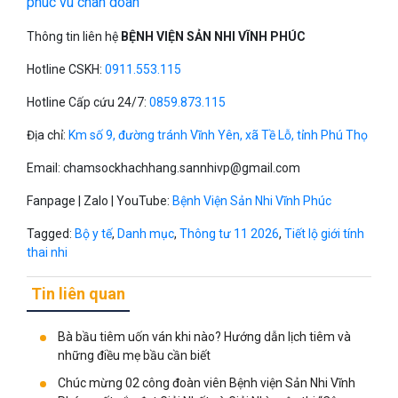
phuc vu chan doan
Thông tin liên hệ
BỆNH VIỆN SẢN NHI VĨNH PHÚC
Hotline CSKH:
0911.553.115
Hotline Cấp cứu 24/7:
0859.873.115
Địa chỉ:
Km số 9, đường tránh Vĩnh Yên, xã Tề Lỗ, tỉnh Phú Thọ
Email:
chamsockhachhang.sannhivp@gmail.com
Fanpage | Zalo | YouTube:
Bệnh Viện Sản Nhi Vĩnh Phúc
Tagged:
Bộ y tế
,
Danh mục
,
Thông tư 11 2026
,
Tiết lộ giới tính
thai nhi
Tin liên quan
Bà bầu tiêm uốn ván khi nào? Hướng dẫn lịch tiêm và
những điều mẹ bầu cần biết
Chúc mừng 02 công đoàn viên Bệnh viện Sản Nhi Vĩnh