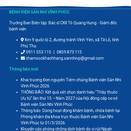
BỆNH VIỆN SẢN NHI VĨNH PHÚC
Trưởng Ban Biên tập: Bác sĩ CKII Tô Quang Hưng - Giám đốc
bệnh viện
Km 9 quốc lộ 2, đường tránh Vĩnh Yên, xã Tề Lỗ, tỉnh
Phú Thọ
0911.553.115
|
0859.873.115
chamsockhachhang.sannhivp@gmail.com
Thông báo mới
Khai trương Đơn nguyên Tiêm chủng Bệnh viện Sản Nhi
Vĩnh Phúc 2026
THÔNG BÁO: Kết quả xét chọn danh hiệu “Thầy thuốc
Ưu tú” lần thứ 15 – Năm 2027 của Hội đồng cấp cơ sở
Bệnh viện Sản Nhi Vĩnh Phúc
Thông báo: Dừng hoạt động khám bệnh, chữa bệnh tại
Phòng khám Đa khoa trực thuộc Bệnh viện Sản Nhi
Vĩnh Phúc từ 01/3/2026.
Khuyến cáo phòng chống dịch bệnh do vi rút Nipah