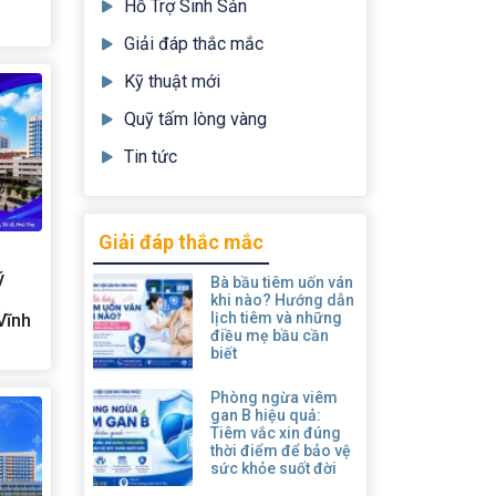
Hỗ Trợ Sinh Sản
Giải đáp thắc mắc
Kỹ thuật mới
Quỹ tấm lòng vàng
Tin tức
Giải đáp thắc mắc
ý
Bà bầu tiêm uốn ván
a
khi nào? Hướng dẫn
lịch tiêm và những
Vĩnh
điều mẹ bầu cần
biết
Phòng ngừa viêm
gan B hiệu quả:
Tiêm vắc xin đúng
thời điểm để bảo vệ
sức khỏe suốt đời