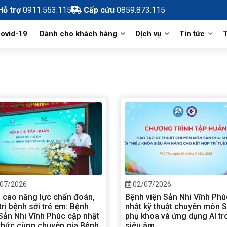
Hỗ trợ
0911.553.115
Cấp cứu
0859.873.115
ovid-19
Dành cho khách hàng
Dịch vụ
Tin tức
T
h và phát triển
Bảng giá viện phí
Hỗ Trợ Sinh Sản
Tin tức và sự 
m vụ
Hướng Dẫn Đăng Ký Khám Online
Nhi khoa
Tin hoạt động
Danh Mục Kỹ Thuật Khám Chữa
Phòng chức năng
Sản Phụ khoa
Tin Đào tạo
Bệnh
Khoa Lâm Sàng
Ngoại Chuyên khoa
Thông báo và 
Quy Trình Khám, Chữa bệnh
Khoa Cận Lâm Sàng
Cận lâm sàng
Kiến Thức Y Khoa
Dinh dưỡng
Đăng Ký Hồ Sơ Chờ Sinh Online
07/2026
02/07/2026
 cao năng lực chẩn đoán,
Bệnh viện Sản Nhi Vĩnh Phú
trị bệnh sởi trẻ em: Bệnh
nhật kỹ thuật chuyên môn 
Sản Nhi Vĩnh Phúc cập nhật
phụ khoa và ứng dụng AI tr
 thức cùng chuyên gia Bệnh
siêu âm