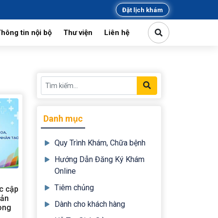
Đặt lịch khám
hông tin nội bộ
Thư viện
Liên hệ
kiện
Chuyên môn
Đảng
tin mời thầu
Công đoàn, đoàn thanh niên
Danh mục
Quy Trình Khám, Chữa bệnh
Hướng Dẫn Đăng Ký Khám
Online
Tiêm chủng
c cập
Sản
Dành cho khách hàng
ong