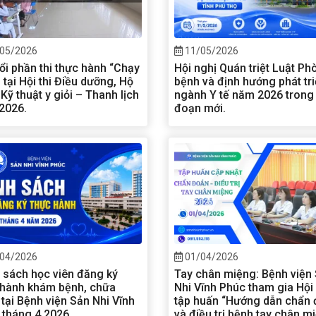
05/2026
11/05/2026
ổi phần thi thực hành “Chạy
Hội nghị Quán triệt Luật Ph
 tại Hội thi Điều dưỡng, Hộ
bệnh và định hướng phát tr
 Kỹ thuật y giỏi – Thanh lịch
ngành Y tế năm 2026 trong 
2026.
đoạn mới.
04/2026
01/04/2026
 sách học viên đăng ký
Tay chân miệng: Bệnh viện
 hành khám bệnh, chữa
Nhi Vĩnh Phúc tham gia Hội
tại Bệnh viện Sản Nhi Vĩnh
tập huấn “Hướng dẫn chẩn
 tháng 4.2026
và điều trị bệnh tay chân m