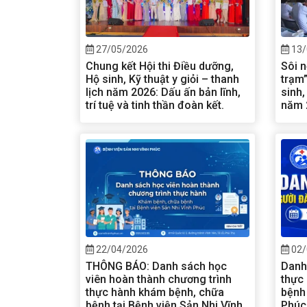
27/05/2026
13/
Chung kết Hội thi Điều dưỡng,
Sôi n
Hộ sinh, Kỹ thuật y giỏi – thanh
trạm”
lịch năm 2026: Dấu ấn bản lĩnh,
sinh,
trí tuệ và tinh thần đoàn kết.
năm 
22/04/2026
02/
THÔNG BÁO: Danh sách học
Danh
viên hoàn thành chương trình
thực
thực hành khám bệnh, chữa
bệnh 
bệnh tại Bệnh viện Sản Nhi Vĩnh
Phúc