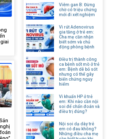
Viêm gan B: Đừng
chờ có triệu chứng
mới đi xét nghiệm
Vi rút Adenovirus
òng
gia tăng ở trẻ em:
iển
Cha mẹ cần nhận
giai
biết sớm và chủ
động phòng bệnh
Điều trị thành công
ca bệnh sốt mò ở trẻ
em: Bệnh dễ bỏ sót
nhưng có thể gây
biến chứng nguy
hiểm
Vi khuẩn HP ở trẻ
em: Khi nào cần nội
soi để chẩn đoán và
điều trị đúng?
 Sản
Nội soi dạ dày trẻ
 nghị
em có đau không?
 đoán
Những điều cha mẹ
iệng”
cần biết trước khi