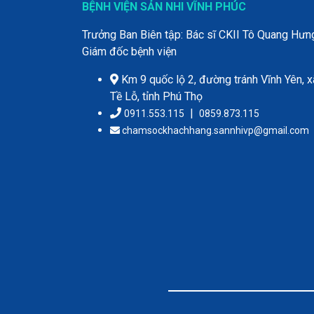
BỆNH VIỆN SẢN NHI VĨNH PHÚC
Trưởng Ban Biên tập: Bác sĩ CKII Tô Quang Hưn
Giám đốc bệnh viện
Km 9 quốc lộ 2, đường tránh Vĩnh Yên, x
Tề Lỗ, tỉnh Phú Thọ
|
0911.553.115
0859.873.115
chamsockhachhang.sannhivp@gmail.com