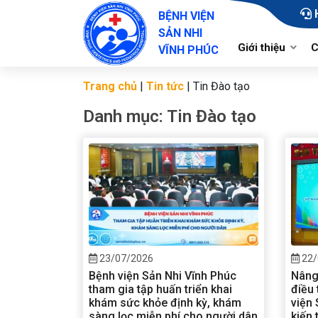
BỆNH VIỆN
SẢN NHI
Giới thiệu
C
VĨNH PHÚC
Trang chủ
|
Tin tức
|
Tin Đào tạo
Lịch sử hình thàn
Danh mục:
Tin Đào tạo
Chức năng, nhiệ
Cơ cấu tổ chức
Sơ đồ tổ chức
23/07/2026
22/
Bệnh viện Sản Nhi Vĩnh Phúc
Nâng
tham gia tập huấn triển khai
điều 
khám sức khỏe định kỳ, khám
viện 
sàng lọc miễn phí cho người dân
kiến