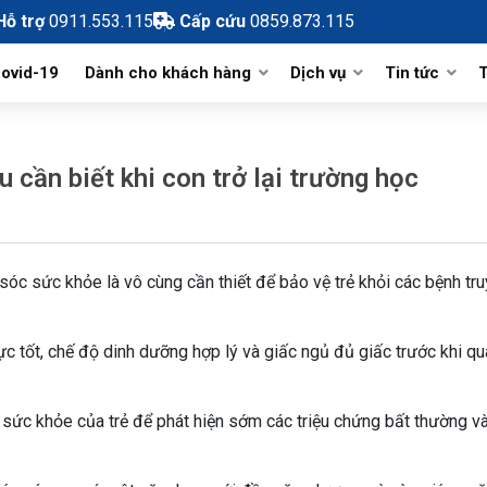
Hỗ trợ
0911.553.115
Cấp cứu
0859.873.115
ovid-19
Dành cho khách hàng
Dịch vụ
Tin tức
T
h và phát triển
Bảng giá viện phí
Hỗ Trợ Sinh Sản
Tin tức và sự 
cần biết khi con trở lại trường học
m vụ
Hướng Dẫn Đăng Ký Khám Online
Nhi khoa
Tin hoạt động
Danh Mục Kỹ Thuật Khám Chữa
Phòng chức năng
Sản Phụ khoa
Tin Đào tạo
Bệnh
Khoa Lâm Sàng
Ngoại Chuyên khoa
Thông báo và 
m sóc sức khỏe là vô cùng cần thiết để bảo vệ trẻ khỏi các bệnh tr
Quy Trình Khám, Chữa bệnh
Khoa Cận Lâm Sàng
Cận lâm sàng
Kiến Thức Y Khoa
c tốt, chế độ dinh dưỡng hợp lý và giấc ngủ đủ giấc trước khi qu
Dinh dưỡng
Đăng Ký Hồ Sơ Chờ Sinh Online
sức khỏe của trẻ để phát hiện sớm các triệu chứng bất thường v