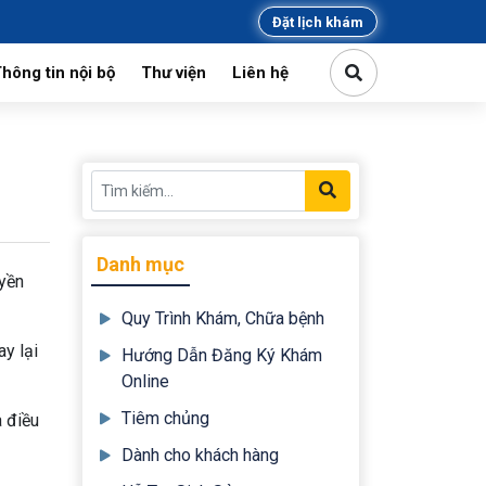
Đặt lịch khám
hông tin nội bộ
Thư viện
Liên hệ
kiện
Chuyên môn
Đảng
tin mời thầu
Công đoàn, đoàn thanh niên
Danh mục
uyền
Quy Trình Khám, Chữa bệnh
ay lại
Hướng Dẫn Đăng Ký Khám
Online
Tiêm chủng
à điều
Dành cho khách hàng