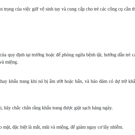
 trọng của việc giữ vệ sinh tay và cung cấp cho trẻ các công cụ cần t
ủa quy định tại trường hoặc để phòng ngừa bệnh tật, hướng dẫn trẻ c
 và miệng.
hay khẩu trang khi nó bị ẩm ướt hoặc bẩn, và bảo đảm có dự trữ khẩ
i, hãy chắc chắn rằng khẩu trang được giặt sạch hàng ngày.
mặt, đặc biệt là mắt, mũi và miệng, để giảm nguy cơ lây nhiễm.