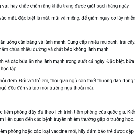
 vải, hãy chắc chắn rằng khẩu trang được giặt sạch hàng ngày.
ào mặt, đặc biệt là mắt, mũi và miệng, để giảm nguy cơ lây nhiễ
n uống cân bằng và lành mạnh. Cung cấp nhiều rau xanh, trái cây
 phẩm chứa nhiều đường và chất béo không lành mạnh.
nh và các bữa ăn nhẹ lành mạnh trong suốt cả ngày. Đặc biệt, bữa
 học tập.
i đêm. Đối với trẻ em, thời gian ngủ cần thiết thường dao động 
n ngủ đều đặn và tạo môi trường ngủ thoải mái.
tiêm phòng đầy đủ theo lịch trình tiêm phòng của quốc gia. Kiể
iêm liên quan đến các bệnh truyền nhiễm thường gặp ở trường học.
iêm phòng hoặc các loại vaccine mới, hãy đảm bảo trẻ được cập