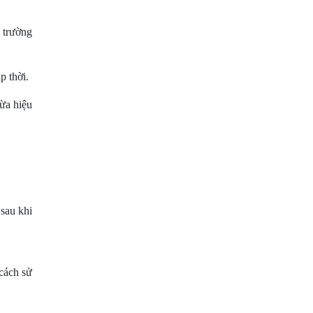
 trường
p thời.
ừa hiệu
 sau khi
cách sử