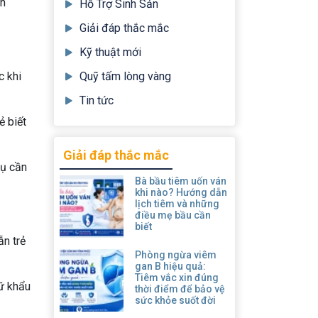
ăn
Hỗ Trợ Sinh Sản
Giải đáp thắc mắc
Kỹ thuật mới
c khi
Quỹ tấm lòng vàng
Tin tức
ẻ biết
Giải đáp thắc mắc
cụ cần
Bà bầu tiêm uốn ván
khi nào? Hướng dẫn
lịch tiêm và những
điều mẹ bầu cần
biết
ẫn trẻ
Phòng ngừa viêm
gan B hiệu quả:
Tiêm vắc xin đúng
ữ khẩu
thời điểm để bảo vệ
sức khỏe suốt đời