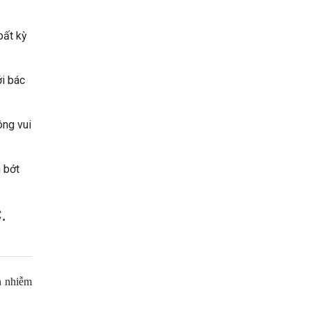
bất kỳ
ới bác
ông vui
m bớt
.
n nhiễm