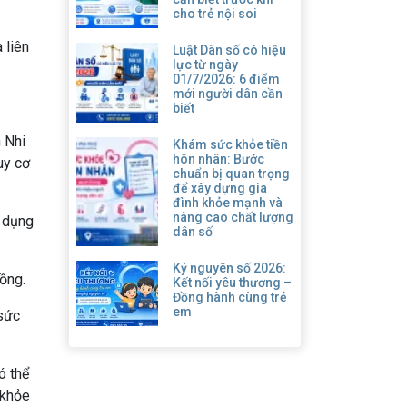
cho trẻ nội soi
 liên
Luật Dân số có hiệu
lực từ ngày
01/7/2026: 6 điểm
mới người dân cần
biết
n Nhi
Khám sức khỏe tiền
hôn nhân: Bước
uy cơ
chuẩn bị quan trọng
để xây dựng gia
đình khỏe mạnh và
nâng cao chất lượng
ử dụng
dân số
Kỷ nguyên số 2026:
ồng.
Kết nối yêu thương –
Đồng hành cùng trẻ
em
sức
ó thể
 khỏe