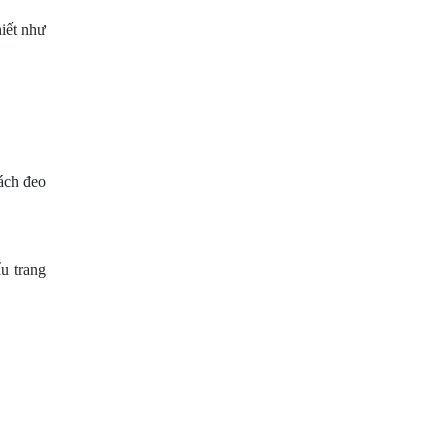
hiết như
ách đeo
u trang