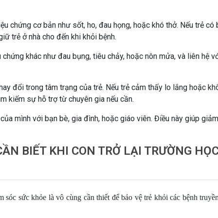
iệu chứng cơ bản như sốt, ho, đau họng, hoặc khó thở. Nếu trẻ có 
giữ trẻ ở nhà cho đến khi khỏi bệnh.
u chứng khác như đau bụng, tiêu chảy, hoặc nôn mửa, và liên hệ v
hay đổi trong tâm trạng của trẻ. Nếu trẻ cảm thấy lo lắng hoặc kh
tìm kiếm sự hỗ trợ từ chuyên gia nếu cần.
 của mình với bạn bè, gia đình, hoặc giáo viên. Điều này giúp giả
ẦN BIẾT KHI CON TRỞ LẠI TRƯỜNG HỌC
 sóc sức khỏe là vô cùng cần thiết để bảo vệ trẻ khỏi các bệnh truyề