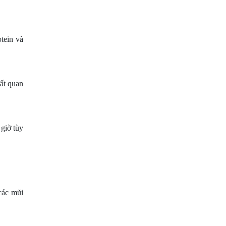
tein và
ất quan
giờ tùy
các mũi