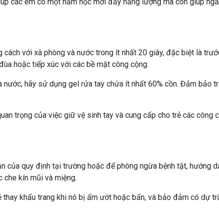
giúp các em có một năm học mới đầy năng lượng mà còn giúp ng
cách với xà phòng và nước trong ít nhất 20 giây, đặc biệt là trướ
i đùa hoặc tiếp xúc với các bề mặt công cộng.
nước, hãy sử dụng gel rửa tay chứa ít nhất 60% cồn. Đảm bảo tr
uan trọng của việc giữ vệ sinh tay và cung cấp cho trẻ các công 
n của quy định tại trường hoặc để phòng ngừa bệnh tật, hướng d
 che kín mũi và miệng.
 thay khẩu trang khi nó bị ẩm ướt hoặc bẩn, và bảo đảm có dự tr