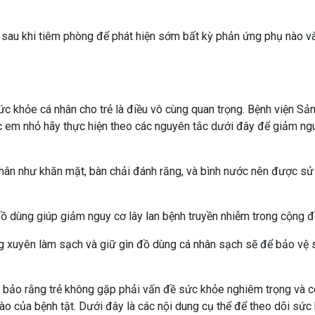
sau khi tiêm phòng để phát hiện sớm bất kỳ phản ứng phụ nào và
sức khỏe cá nhân cho trẻ là điều vô cùng quan trọng. Bệnh viện Sả
c em nhỏ hãy thực hiện theo các nguyên tắc dưới đây để giảm ng
ân như khăn mặt, bàn chải đánh răng, và bình nước nên được s
 dùng giúp giảm nguy cơ lây lan bệnh truyền nhiễm trong cộng đ
 xuyên làm sạch và giữ gìn đồ dùng cá nhân sạch sẽ để bảo vệ 
m bảo rằng trẻ không gặp phải vấn đề sức khỏe nghiêm trọng và c
ào của bệnh tật. Dưới đây là các nội dung cụ thể để theo dõi sức