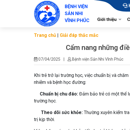
BỆNH VIỆN
SẢN NHI
Giới thiệu
C
VĨNH PHÚC
Trang chủ
|
Giải đáp thắc mắc
Lịch sử hình thàn
Cẩm nang những điều 
Chức năng, nhiệ
07/04/2025
|
Bệnh viện Sản Nhi Vĩnh Phúc
Cơ cấu tổ chức
Sơ đồ tổ chức
Khi trẻ trở lại trường học, việc chuẩn bị và chă
nhiễm và bệnh học đường:
Chuẩn bị chu đáo:
Đảm bảo trẻ có một thể lự
trường học.
Theo dõi sức khỏe:
Thường xuyên kiểm tra 
trị kịp thời.