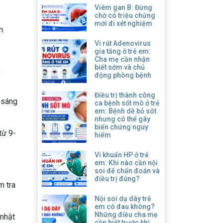
Viêm gan B: Đừng
chờ có triệu chứng
mới đi xét nghiệm
m.
Vi rút Adenovirus
gia tăng ở trẻ em:
Cha mẹ cần nhận
biết sớm và chủ
,
động phòng bệnh
Điều trị thành công
 sáng
ca bệnh sốt mò ở trẻ
em: Bệnh dễ bỏ sót
nhưng có thể gây
biến chứng nguy
từ 9-
hiểm
Vi khuẩn HP ở trẻ
em: Khi nào cần nội
soi để chẩn đoán và
điều trị đúng?
m tra
Nội soi dạ dày trẻ
em có đau không?
Những điều cha mẹ
 nhật
cần biết trước khi