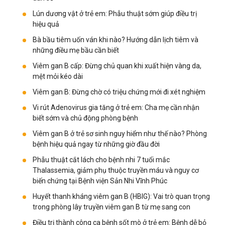
Lún dương vật ở trẻ em: Phẫu thuật sớm giúp điều trị
hiệu quả
Bà bầu tiêm uốn ván khi nào? Hướng dẫn lịch tiêm và
những điều mẹ bầu cần biết
Viêm gan B cấp: Đừng chủ quan khi xuất hiện vàng da,
mệt mỏi kéo dài
Viêm gan B: Đừng chờ có triệu chứng mới đi xét nghiệm
Vi rút Adenovirus gia tăng ở trẻ em: Cha mẹ cần nhận
biết sớm và chủ động phòng bệnh
Viêm gan B ở trẻ sơ sinh nguy hiểm như thế nào? Phòng
bệnh hiệu quả ngay từ những giờ đầu đời
Phẫu thuật cắt lách cho bệnh nhi 7 tuổi mắc
Thalassemia, giảm phụ thuộc truyền máu và nguy cơ
biến chứng tại Bệnh viện Sản Nhi Vĩnh Phúc
Huyết thanh kháng viêm gan B (HBIG): Vai trò quan trọng
trong phòng lây truyền viêm gan B từ mẹ sang con
Điều trị thành công ca bệnh sốt mò ở trẻ em: Bệnh dễ bỏ