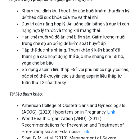
Khám thai định kỳ: Thực hiện các buổi khám thai định kỳ
để theo dõi sức khỏe của mẹ và thai nhi.
Duy trì cân nặng hợp lý: Ăn uống cân bằng và duy trì cân
nặng hợp lý trước và trong khi mang thai.
Hạn chế muối và đồ ăn chế biến sẵn: Giảm lượng muối
trong chế độ ăn uống để kiểm soát huyết áp.
Tập thể dục nhẹ nhàng: Tham khảo ý kiến bác sĩ để
tham gia các hoạt động thể dục nhẹ nhàng như đi bộ,
yoga cho bà bầu.
Sử dụng aspirin liều thấp: Đối với phụ nữ có nguy cơ cao,
bác sĩ có thể khuyến cáo sử dụng aspirin liều thấp từ
tuần thứ 12 của thai kỳ.
Tài liệu tham khảo:
American College of Obstetricians and Gynecologists
(ACOG). (2020). Hypertension in Pregnancy.
Link
World Health Organization (WHO). (2011).
Recommendations for Prevention and Treatment of
Pre-eclampsia and Eclampsia.
Link
Sibai, B. M., et al. (2019). Management of Severe