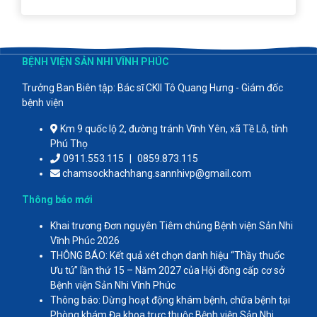
BỆNH VIỆN SẢN NHI VĨNH PHÚC
Trưởng Ban Biên tập: Bác sĩ CKII Tô Quang Hưng - Giám đốc
bệnh viện
Km 9 quốc lộ 2, đường tránh Vĩnh Yên, xã Tề Lỗ, tỉnh
Phú Thọ
0911.553.115
|
0859.873.115
chamsockhachhang.sannhivp@gmail.com
Thông báo mới
Khai trương Đơn nguyên Tiêm chủng Bệnh viện Sản Nhi
Vĩnh Phúc 2026
THÔNG BÁO: Kết quả xét chọn danh hiệu “Thầy thuốc
Ưu tú” lần thứ 15 – Năm 2027 của Hội đồng cấp cơ sở
Bệnh viện Sản Nhi Vĩnh Phúc
Thông báo: Dừng hoạt động khám bệnh, chữa bệnh tại
Phòng khám Đa khoa trực thuộc Bệnh viện Sản Nhi