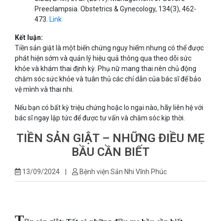
Preeclampsia. Obstetrics & Gynecology, 134(3), 462-
473.
Link
Kết luận:
Tiền sản giật là một biến chứng nguy hiểm nhưng có thể được
phát hiện sớm và quản lý hiệu quả thông qua theo dõi sức
khỏe và khám thai định kỳ. Phụ nữ mang thai nên chủ động
chăm sóc sức khỏe và tuân thủ các chỉ dẫn của bác sĩ để bảo
vệ mình và thai nhi.
Nếu bạn có bất kỳ triệu chứng hoặc lo ngại nào, hãy liên hệ với
bác sĩ ngay lập tức để được tư vấn và chăm sóc kịp thời.
TIỀN SẢN GIẬT – NHỮNG ĐIỀU MẸ
BẦU CẦN BIẾT
13/09/2024
|
Bệnh viện Sản Nhi Vĩnh Phúc
T