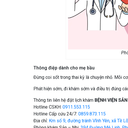
Phò
Thông điệp dành cho mẹ bầu
Đừng coi sốt trong thai kỳ là chuyện nhỏ. Mỗi cơ
Phát hiện sớm, đi khám sớm và điều trị đúng các
Thông tin liên hệ đặt lịch khám
BỆNH VIỆN SẢN
Hotline CSKH:
0911.553.115
Hotline Cấp cứu 24/7:
0859.873.115
Địa chỉ:
Km số 9, đường tránh Vĩnh Yên, xã Tề Lỗ
Phòng khám Sản – Nhi:
394 Đường Mê Linh, Phư