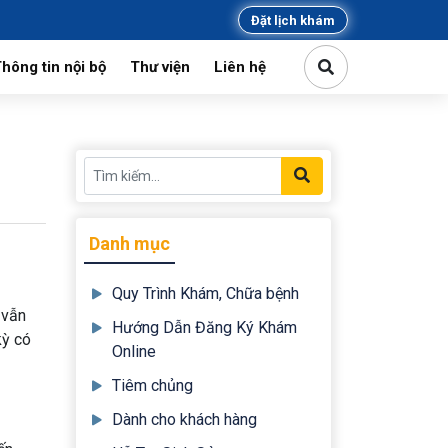
Đặt lịch khám
hông tin nội bộ
Thư viện
Liên hệ
kiện
Chuyên môn
Đảng
tin mời thầu
Công đoàn, đoàn thanh niên
Danh mục
Quy Trình Khám, Chữa bệnh
 vẫn
Hướng Dẫn Đăng Ký Khám
kỳ có
Online
Tiêm chủng
Dành cho khách hàng