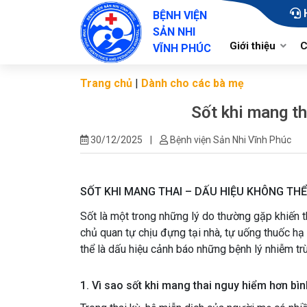
BỆNH VIỆN
SẢN NHI
Giới thiệu
C
VĨNH PHÚC
Trang chủ
|
Dành cho các bà mẹ
Lịch sử hình thàn
Sốt khi mang th
Chức năng, nhiệ
30/12/2025
|
Bệnh viện Sản Nhi Vĩnh Phúc
Cơ cấu tổ chức
Sơ đồ tổ chức
SỐT KHI MANG THAI – DẤU HIỆU KHÔNG TH
Sốt là một trong những lý do thường gặp khiến th
chủ quan tự chịu đựng tại nhà, tự uống thuốc hạ
thể là dấu hiệu cảnh báo những bệnh lý nhiễm tr
1. Vì sao sốt khi mang thai nguy hiểm hơn bì