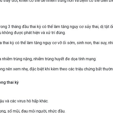
u thay đổi, khiến cơ thể dễ nhiễm trùng hơn và bệnh có thể diễn bi
rong 3 tháng đầu thai kỳ có thể làm tăng nguy cơ sảy thai, dị tật 
u không được phát hiện và xử trí đúng.
 thai kỳ có thể làm tăng nguy cơ vỡ ối sớm, sinh non, thai suy, n
ủa nhiễm trùng nặng, nhiễm trùng huyết đe dọa tính mạng.
hông nên xem nhẹ, đặc biệt khi kèm theo các triệu chứng bất thườn
ng thai kỳ
u và các virus hô hấp khác.
ng, sổ mũi, đau mỏi người, nhức đầu.