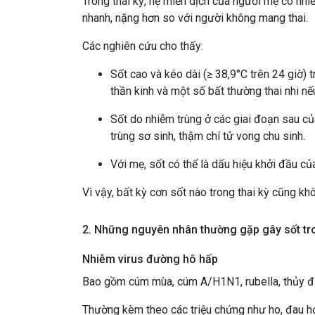
Trong thai kỳ, hệ miễn dịch của người mẹ có nhiề
nhanh, nặng hơn so với người không mang thai.
Các nghiên cứu cho thấy:
Sốt cao và kéo dài (≥ 38,9°C trên 24 giờ) t
thần kinh và một số bất thường thai nhi nế
Sốt do nhiễm trùng ở các giai đoạn sau của
trùng sơ sinh, thậm chí tử vong chu sinh.
Với mẹ, sốt có thể là dấu hiệu khởi đầu c
Vì vậy, bất kỳ cơn sốt nào trong thai kỳ cũng k
2. Những nguyên nhân thường gặp gây sốt tro
Nhiễm virus đường hô hấp
Bao gồm cúm mùa, cúm A/H1N1, rubella, thủy đậ
Thường kèm theo các triệu chứng như ho, đau họ