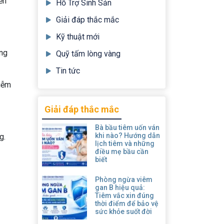
ến
Hỗ Trợ Sinh Sản
Giải đáp thắc mắc
Kỹ thuật mới
ống
Quỹ tấm lòng vàng
Tin tức
hiễm
Giải đáp thắc mắc
Bà bầu tiêm uốn ván
khi nào? Hướng dẫn
g.
lịch tiêm và những
điều mẹ bầu cần
biết
Phòng ngừa viêm
gan B hiệu quả:
Tiêm vắc xin đúng
thời điểm để bảo vệ
sức khỏe suốt đời