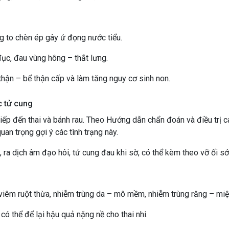
g to chèn ép gây ứ đọng nước tiểu.
 đục, đau vùng hông – thắt lưng.
 thận – bể thận cấp và làm tăng nguy cơ sinh non.
c tử cung
tiếp đến thai và bánh rau.
Theo Hướng dẫn chẩn đoán và điều trị c
uan trọng gợi ý các tình trạng này.
ra dịch âm đạo hôi, tử cung đau khi sờ, có thể kèm theo vỡ ối s
viêm ruột thừa, nhiễm trùng da – mô mềm, nhiễm trùng răng – mi
ó thể để lại hậu quả nặng nề cho thai nhi.