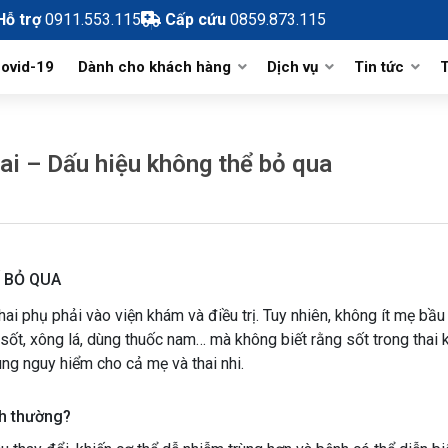
Hỗ trợ
0911.553.115
Cấp cứu
0859.873.115
ovid-19
Dành cho khách hàng
Dịch vụ
Tin tức
T
h và phát triển
Bảng giá viện phí
Hỗ Trợ Sinh Sản
Tin tức và sự 
ai – Dấu hiệu không thể bỏ qua
m vụ
Hướng Dẫn Đăng Ký Khám Online
Nhi khoa
Tin hoạt động
Danh Mục Kỹ Thuật Khám Chữa
Phòng chức năng
Sản Phụ khoa
Tin Đào tạo
Bệnh
Khoa Lâm Sàng
Ngoại Chuyên khoa
Thông báo và 
Quy Trình Khám, Chữa bệnh
Khoa Cận Lâm Sàng
Cận lâm sàng
Ể BỎ QUA
Kiến Thức Y Khoa
ai phụ phải vào viện khám và điều trị. Tuy nhiên, không ít mẹ bầu
Dinh dưỡng
 sốt, xông lá, dùng thuốc nam… mà không biết rằng sốt trong thai 
Đăng Ký Hồ Sơ Chờ Sinh Online
ùng nguy hiểm cho cả mẹ và thai nhi.
nh thường?