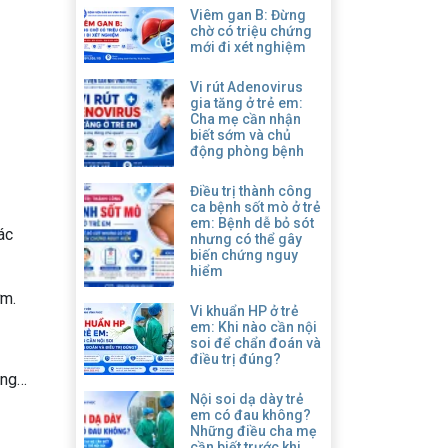
Viêm gan B: Đừng
chờ có triệu chứng
mới đi xét nghiệm
Vi rút Adenovirus
gia tăng ở trẻ em:
Cha mẹ cần nhận
biết sớm và chủ
động phòng bệnh
Điều trị thành công
ca bệnh sốt mò ở trẻ
em: Bệnh dễ bỏ sót
ác
nhưng có thể gây
biến chứng nguy
hiểm
ớm.
Vi khuẩn HP ở trẻ
em: Khi nào cần nội
soi để chẩn đoán và
điều trị đúng?
ệng…
Nội soi dạ dày trẻ
em có đau không?
Những điều cha mẹ
cần biết trước khi