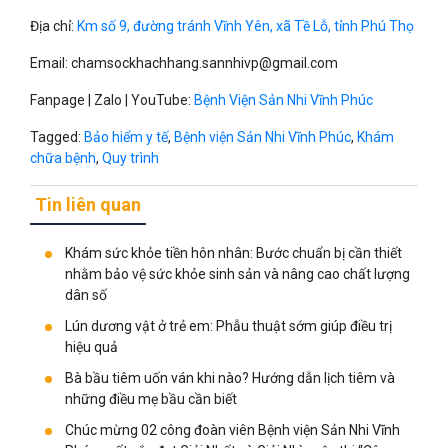
Địa chỉ:
Km số 9, đường tránh Vĩnh Yên, xã Tề Lỗ, tỉnh Phú Thọ
Email:
chamsockhachhang.sannhivp@gmail.com
Fanpage | Zalo | YouTube:
Bệnh Viện Sản Nhi Vĩnh Phúc
Tagged:
Bảo hiểm y tế
,
Bệnh viện Sản Nhi Vĩnh Phúc
,
Khám
chữa bệnh
,
Quy trình
Tin liên quan
Khám sức khỏe tiền hôn nhân: Bước chuẩn bị cần thiết
nhằm bảo vệ sức khỏe sinh sản và nâng cao chất lượng
dân số
Lún dương vật ở trẻ em: Phẫu thuật sớm giúp điều trị
hiệu quả
Bà bầu tiêm uốn ván khi nào? Hướng dẫn lịch tiêm và
những điều mẹ bầu cần biết
Chúc mừng 02 công đoàn viên Bệnh viện Sản Nhi Vĩnh