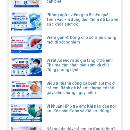
cần biết
Phòng ngừa viêm gan B hiệu quả:
Tiêm vắc xin đúng thời điểm để bảo vệ
sức khỏe suốt đời
Viêm gan B: Đừng chờ có triệu chứng
mới đi xét nghiệm
Vi rút Adenovirus gia tăng ở trẻ em:
Cha mẹ cần nhận biết sớm và chủ
động phòng bệnh
Điều trị thành công ca bệnh sốt mò ở
trẻ em: Bệnh dễ bỏ sót nhưng có thể
gây biến chứng nguy hiểm
Vi khuẩn HP ở trẻ em: Khi nào cần nội
soi để chẩn đoán và điều trị đúng?
Nội soi dạ dày trẻ em có đau không?