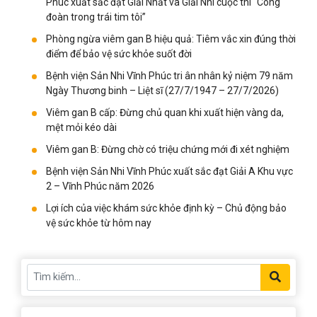
Phúc xuất sắc đạt Giải Nhất và Giải Nhì cuộc thi “Công
đoàn trong trái tim tôi”
Phòng ngừa viêm gan B hiệu quả: Tiêm vắc xin đúng thời
điểm để bảo vệ sức khỏe suốt đời
Bệnh viện Sản Nhi Vĩnh Phúc tri ân nhân kỷ niệm 79 năm
Ngày Thương binh – Liệt sĩ (27/7/1947 – 27/7/2026)
Viêm gan B cấp: Đừng chủ quan khi xuất hiện vàng da,
mệt mỏi kéo dài
Viêm gan B: Đừng chờ có triệu chứng mới đi xét nghiệm
Bệnh viện Sản Nhi Vĩnh Phúc xuất sắc đạt Giải A Khu vực
2 – Vĩnh Phúc năm 2026
Lợi ích của việc khám sức khỏe định kỳ – Chủ động bảo
vệ sức khỏe từ hôm nay