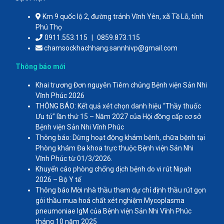
Km 9 quốc lộ 2, đường tránh Vĩnh Yên, xã Tề Lỗ, tỉnh
Phú Thọ
0911.553.115
|
0859.873.115
chamsockhachhang.sannhivp@gmail.com
Thông báo mới
Khai trương Đơn nguyên Tiêm chủng Bệnh viện Sản Nhi
Vĩnh Phúc 2026
THÔNG BÁO: Kết quả xét chọn danh hiệu “Thầy thuốc
Ưu tú” lần thứ 15 – Năm 2027 của Hội đồng cấp cơ sở
Bệnh viện Sản Nhi Vĩnh Phúc
Thông báo: Dừng hoạt động khám bệnh, chữa bệnh tại
Phòng khám Đa khoa trực thuộc Bệnh viện Sản Nhi
Vĩnh Phúc từ 01/3/2026.
Khuyến cáo phòng chống dịch bệnh do vi rút Nipah
2026 – Bộ Y tế
Thông báo Mời nhà thầu tham dự chỉ định thầu rút gọn
gói thầu mua hoá chất xét nghiệm Mycoplasma
pneumoniae IgM của Bệnh viện Sản Nhi Vĩnh Phúc
tháng 10 năm 2025