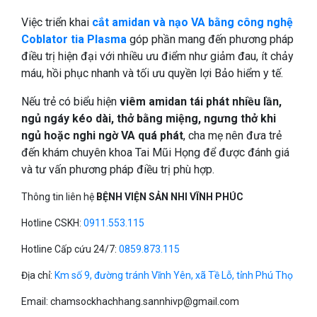
Việc triển khai
cắt amidan và nạo VA bằng công nghệ
Coblator tia Plasma
góp phần mang đến phương pháp
điều trị hiện đại với nhiều ưu điểm như giảm đau, ít chảy
máu, hồi phục nhanh và tối ưu quyền lợi Bảo hiểm y tế.
Nếu trẻ có biểu hiện
viêm amidan tái phát nhiều lần,
ngủ ngáy kéo dài, thở bằng miệng, ngưng thở khi
ngủ hoặc nghi ngờ VA quá phát
, cha mẹ nên đưa trẻ
đến khám chuyên khoa Tai Mũi Họng để được đánh giá
và tư vấn phương pháp điều trị phù hợp.
Thông tin liên hệ
BỆNH VIỆN SẢN NHI VĨNH PHÚC
Hotline CSKH:
0911.553.115
Hotline Cấp cứu 24/7:
0859.873.115
Địa chỉ:
Km số 9, đường tránh Vĩnh Yên, xã Tề Lỗ, tỉnh Phú Thọ
Email:
chamsockhachhang.sannhivp@gmail.com