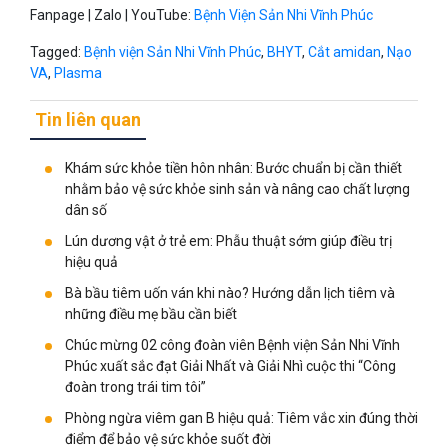
Fanpage | Zalo | YouTube:
Bệnh Viện Sản Nhi Vĩnh Phúc
Tagged:
Bệnh viện Sản Nhi Vĩnh Phúc
,
BHYT
,
Cắt amidan
,
Nạo
VA
,
Plasma
Tin liên quan
Khám sức khỏe tiền hôn nhân: Bước chuẩn bị cần thiết
nhằm bảo vệ sức khỏe sinh sản và nâng cao chất lượng
dân số
Lún dương vật ở trẻ em: Phẫu thuật sớm giúp điều trị
hiệu quả
Bà bầu tiêm uốn ván khi nào? Hướng dẫn lịch tiêm và
những điều mẹ bầu cần biết
Chúc mừng 02 công đoàn viên Bệnh viện Sản Nhi Vĩnh
Phúc xuất sắc đạt Giải Nhất và Giải Nhì cuộc thi “Công
đoàn trong trái tim tôi”
Phòng ngừa viêm gan B hiệu quả: Tiêm vắc xin đúng thời
điểm để bảo vệ sức khỏe suốt đời