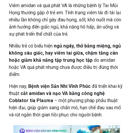
Viêm amidan và quá phát VA là những bệnh lý Tai Mũi
Họng thường gặp ở trẻ em. Tình trạng viêm tái đi tái lại
nhiều lần không chỉ gây đau họng, sốt, khó nuốt mà còn
ảnh hưởng đến giấc ngủ, khả năng hô hấp, ăn uống và
sự phát triển thể chất của trẻ.
Nhiều trẻ có biểu hiện
ngủ ngáy, thở bằng miệng, ngủ
không sâu giấc, hay viêm tai giữa, chậm tăng cân
hoặc giảm khả năng tập trung học tập
do amidan
hoặc VA quá phát nhưng chưa được điều trị đúng thời
điểm.
Hiện nay,
Bệnh viện Sản Nhi Vĩnh Phúc
đã triển khai kỹ
thuật
cắt amidan và nạo VA bằng công nghệ
Coblator tia Plasma
– một phương pháp phẫu thuật
hiện đại, giúp giảm sang chấn mô, hạn chế đau sau mổ
và rút ngắn thời gian hồi phục cho người bệnh.