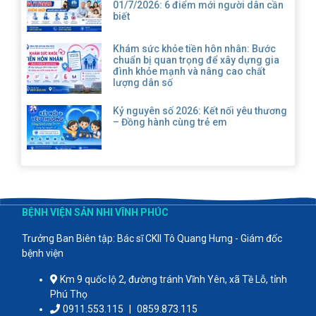
01/7/2026: 6 điểm mới người dân cần
biết
Khám sức khỏe tiền hôn nhân: Bước
chuẩn bị quan trọng để xây dựng gia
đình khỏe mạnh và nâng cao chất
lượng dân số
Kỷ nguyên số 2026: Kết nối yêu thương
– Đồng hành cùng trẻ em
BỆNH VIỆN SẢN NHI VĨNH PHÚC
Trưởng Ban Biên tập: Bác sĩ CKII Tô Quang Hưng - Giám đốc
bệnh viện
Km 9 quốc lộ 2, đường tránh Vĩnh Yên, xã Tề Lỗ, tỉnh
Phú Thọ
0911.553.115
|
0859.873.115