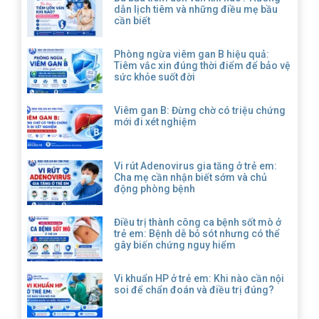
dẫn lịch tiêm và những điều mẹ bầu
cần biết
Phòng ngừa viêm gan B hiệu quả:
Tiêm vắc xin đúng thời điểm để bảo vệ
sức khỏe suốt đời
Viêm gan B: Đừng chờ có triệu chứng
mới đi xét nghiệm
Vi rút Adenovirus gia tăng ở trẻ em:
Cha mẹ cần nhận biết sớm và chủ
động phòng bệnh
Điều trị thành công ca bệnh sốt mò ở
trẻ em: Bệnh dễ bỏ sót nhưng có thể
gây biến chứng nguy hiểm
Vi khuẩn HP ở trẻ em: Khi nào cần nội
soi để chẩn đoán và điều trị đúng?