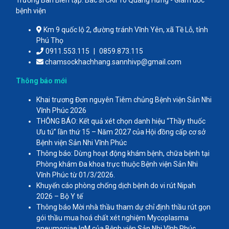
Trưởng Ban Biên tập: Bác sĩ CKII Tô Quang Hưng - Giám đốc
bệnh viện
Km 9 quốc lộ 2, đường tránh Vĩnh Yên, xã Tề Lỗ, tỉnh
Phú Thọ
0911.553.115
|
0859.873.115
chamsockhachhang.sannhivp@gmail.com
Thông báo mới
Khai trương Đơn nguyên Tiêm chủng Bệnh viện Sản Nhi
Vĩnh Phúc 2026
THÔNG BÁO: Kết quả xét chọn danh hiệu “Thầy thuốc
Ưu tú” lần thứ 15 – Năm 2027 của Hội đồng cấp cơ sở
Bệnh viện Sản Nhi Vĩnh Phúc
Thông báo: Dừng hoạt động khám bệnh, chữa bệnh tại
Phòng khám Đa khoa trực thuộc Bệnh viện Sản Nhi
Vĩnh Phúc từ 01/3/2026.
Khuyến cáo phòng chống dịch bệnh do vi rút Nipah
2026 – Bộ Y tế
Thông báo Mời nhà thầu tham dự chỉ định thầu rút gọn
gói thầu mua hoá chất xét nghiệm Mycoplasma
pneumoniae IgM của Bệnh viện Sản Nhi Vĩnh Phúc