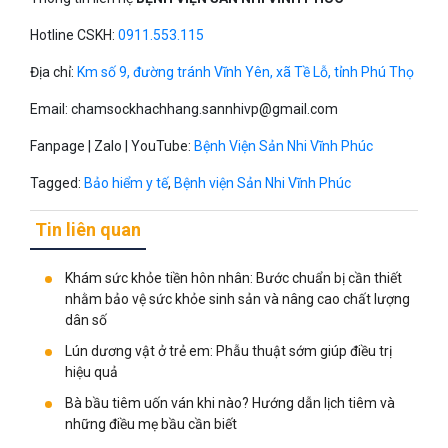
Hotline CSKH:
0911.553.115
Địa chỉ:
Km số 9, đường tránh Vĩnh Yên, xã Tề Lỗ, tỉnh Phú Thọ
Email:
chamsockhachhang.sannhivp@gmail.com
Fanpage | Zalo | YouTube:
Bệnh Viện Sản Nhi Vĩnh Phúc
Tagged:
Bảo hiểm y tế
,
Bệnh viện Sản Nhi Vĩnh Phúc
Tin liên quan
Khám sức khỏe tiền hôn nhân: Bước chuẩn bị cần thiết
nhằm bảo vệ sức khỏe sinh sản và nâng cao chất lượng
dân số
Lún dương vật ở trẻ em: Phẫu thuật sớm giúp điều trị
hiệu quả
Bà bầu tiêm uốn ván khi nào? Hướng dẫn lịch tiêm và
những điều mẹ bầu cần biết