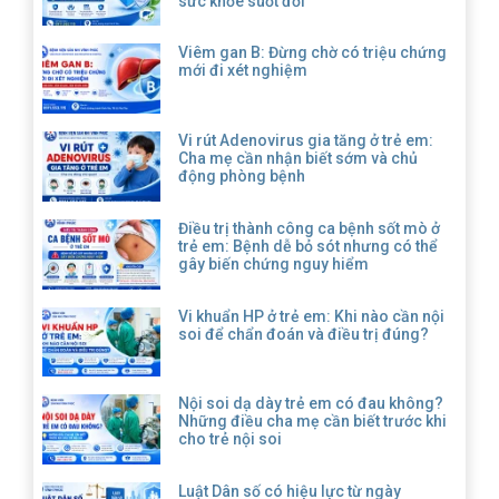
sức khỏe suốt đời
Viêm gan B: Đừng chờ có triệu chứng
mới đi xét nghiệm
Vi rút Adenovirus gia tăng ở trẻ em:
Cha mẹ cần nhận biết sớm và chủ
động phòng bệnh
Điều trị thành công ca bệnh sốt mò ở
trẻ em: Bệnh dễ bỏ sót nhưng có thể
gây biến chứng nguy hiểm
Vi khuẩn HP ở trẻ em: Khi nào cần nội
soi để chẩn đoán và điều trị đúng?
Nội soi dạ dày trẻ em có đau không?
Những điều cha mẹ cần biết trước khi
cho trẻ nội soi
Luật Dân số có hiệu lực từ ngày