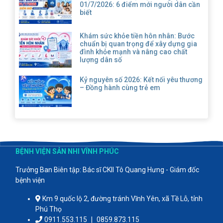
01/7/2026: 6 điểm mới người dân cần
biết
Khám sức khỏe tiền hôn nhân: Bước
chuẩn bị quan trọng để xây dựng gia
đình khỏe mạnh và nâng cao chất
lượng dân số
Kỷ nguyên số 2026: Kết nối yêu thương
– Đồng hành cùng trẻ em
BỆNH VIỆN SẢN NHI VĨNH PHÚC
Trưởng Ban Biên tập: Bác sĩ CKII Tô Quang Hưng - Giám đốc
bệnh viện
Km 9 quốc lộ 2, đường tránh Vĩnh Yên, xã Tề Lỗ, tỉnh
Phú Thọ
0911.553.115
|
0859.873.115