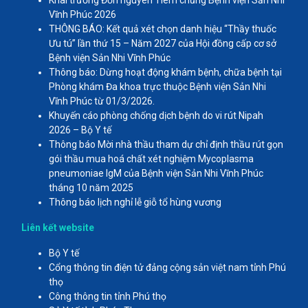
Khai trương Đơn nguyên Tiêm chủng Bệnh viện Sản Nhi
Vĩnh Phúc 2026
THÔNG BÁO: Kết quả xét chọn danh hiệu “Thầy thuốc
Ưu tú” lần thứ 15 – Năm 2027 của Hội đồng cấp cơ sở
Bệnh viện Sản Nhi Vĩnh Phúc
Thông báo: Dừng hoạt động khám bệnh, chữa bệnh tại
Phòng khám Đa khoa trực thuộc Bệnh viện Sản Nhi
Vĩnh Phúc từ 01/3/2026.
Khuyến cáo phòng chống dịch bệnh do vi rút Nipah
2026 – Bộ Y tế
Thông báo Mời nhà thầu tham dự chỉ định thầu rút gọn
gói thầu mua hoá chất xét nghiệm Mycoplasma
pneumoniae IgM của Bệnh viện Sản Nhi Vĩnh Phúc
tháng 10 năm 2025
Thông báo lịch nghỉ lễ giỗ tổ hùng vương
Liên kết website
Bộ Y tế
Cổng thông tin điện tử đảng cộng sản việt nam tỉnh Phú
thọ
Công thông tin tỉnh Phú thọ