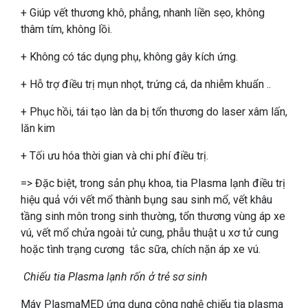
+ Giúp vết thương khô, phẳng, nhanh liền sẹo, không
thâm tím, không lồi.
+ Không có tác dụng phụ, không gây kích ứng.
+ Hỗ trợ điều trị mụn nhọt, trứng cá, da nhiễm khuẩn ..
+ Phục hồi, tái tạo làn da bị tổn thương do laser xâm lấn,
lăn kim
+ Tối ưu hóa thời gian và chi phí điều trị.
=> Đặc biệt, trong sản phụ khoa, tia Plasma lạnh điều trị
hiệu quả với vết mổ thành bụng sau sinh mổ, vết khâu
tầng sinh môn trong sinh thường, tổn thương vùng áp xe
vú, vết mổ chửa ngoài tử cung, phẫu thuật u xơ tử cung
hoặc tình trạng cương tắc sữa, chích nặn áp xe vú.
Chiếu tia Plasma lạnh rốn ở trẻ sơ sinh
Máy PlasmaMED ứng dụng công nghệ chiếu tia plasma