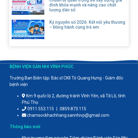
chuẩn bị quan trọng để xây dựng gia
đình khỏe mạnh và nâng cao chất
lượng dân số
Kỷ nguyên số 2026: Kết nối yêu thương
– Đồng hành cùng trẻ em
BỆNH VIỆN SẢN NHI VĨNH PHÚC
Trưởng Ban Biên tập: Bác sĩ CKII Tô Quang Hưng - Giám đốc
bệnh viện
Km 9 quốc lộ 2, đường tránh Vĩnh Yên, xã Tề Lỗ, tỉnh
Phú Thọ
0911.553.115
|
0859.873.115
chamsockhachhang.sannhivp@gmail.com
Thông báo mới