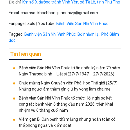
Địa chỉ:
Km số 9, đường tránh Vĩnh Yên, xã Tề Lỗ, tỉnh Phú Thọ
Email:
chamsockhachhang.sannhivp@gmail.com
Fanpage | Zalo | YouTube:
Bệnh Viện Sản Nhi Vĩnh Phúc
Tagged:
Bệnh viện Sản Nhi Vĩnh Phúc
,
Bổ nhiệm lại
,
Phó Giám
đốc
Tin liên quan
Bệnh viện Sản Nhi Vĩnh Phúc tri ân nhân kỷ niệm 79 năm
Ngày Thương binh – Liệt sĩ (27/7/1947 – 27/7/2026)
Chúc mừng Ngày Chuyên viên Phôi học Thế giới (25/7):
Những người âm thầm gìn giữ hy vọng làm cha mẹ
Bệnh viện Sản Nhi Vĩnh Phúc tổ chức Hội nghị sơ kết
công tác bệnh viện 6 tháng đầu năm 2026, triển khai
nhiệm vụ 6 tháng cuối năm
Viêm gan B: Căn bệnh thầm lặng nhưng hoàn toàn có
thể phòng ngừa và kiểm soát