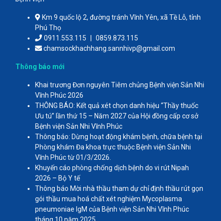
Km 9 quốc lộ 2, đường tránh Vĩnh Yên, xã Tề Lỗ, tỉnh
Phú Thọ
0911.553.115
|
0859.873.115
chamsockhachhang.sannhivp@gmail.com
Thông báo mới
Khai trương Đơn nguyên Tiêm chủng Bệnh viện Sản Nhi
Vĩnh Phúc 2026
THÔNG BÁO: Kết quả xét chọn danh hiệu “Thầy thuốc
Ưu tú” lần thứ 15 – Năm 2027 của Hội đồng cấp cơ sở
Bệnh viện Sản Nhi Vĩnh Phúc
Thông báo: Dừng hoạt động khám bệnh, chữa bệnh tại
Phòng khám Đa khoa trực thuộc Bệnh viện Sản Nhi
Vĩnh Phúc từ 01/3/2026.
Khuyến cáo phòng chống dịch bệnh do vi rút Nipah
2026 – Bộ Y tế
Thông báo Mời nhà thầu tham dự chỉ định thầu rút gọn
gói thầu mua hoá chất xét nghiệm Mycoplasma
pneumoniae IgM của Bệnh viện Sản Nhi Vĩnh Phúc
tháng 10 năm 2025