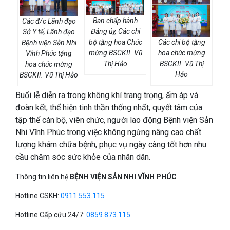
Ban chấp hành
Các đ/c Lãnh đạo
Đảng ủy, Các chi
Sở Y tế, Lãnh đạo
bộ tặng hoa Chúc
Các chi bộ tặng
Bệnh viện Sản Nhi
mừng BSCKII. Vũ
hoa chúc mừng
Vĩnh Phúc tặng
Thị Hảo
BSCKII. Vũ Thị
hoa chúc mừng
Hảo
BSCKII. Vũ Thị Hảo
Buổi lễ diễn ra trong không khí trang trọng, ấm áp và
đoàn kết, thể hiện tinh thần thống nhất, quyết tâm của
tập thể cán bộ, viên chức, người lao động Bệnh viện Sản
Nhi Vĩnh Phúc trong việc không ngừng nâng cao chất
lượng khám chữa bệnh, phục vụ ngày càng tốt hơn nhu
cầu chăm sóc sức khỏe của nhân dân.
Thông tin liên hệ
BỆNH VIỆN SẢN NHI VĨNH PHÚC
Hotline CSKH:
0911.553.115
Hotline Cấp cứu 24/7:
0859.873.115