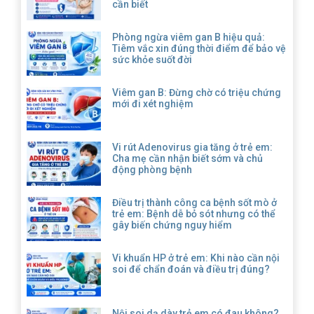
cần biết
Phòng ngừa viêm gan B hiệu quả:
Tiêm vắc xin đúng thời điểm để bảo vệ
sức khỏe suốt đời
Viêm gan B: Đừng chờ có triệu chứng
mới đi xét nghiệm
Vi rút Adenovirus gia tăng ở trẻ em:
Cha mẹ cần nhận biết sớm và chủ
động phòng bệnh
Điều trị thành công ca bệnh sốt mò ở
trẻ em: Bệnh dễ bỏ sót nhưng có thể
gây biến chứng nguy hiểm
Vi khuẩn HP ở trẻ em: Khi nào cần nội
soi để chẩn đoán và điều trị đúng?
Nội soi dạ dày trẻ em có đau không?