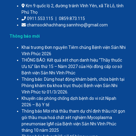
Km 9 quốc lộ 2, đường tránh Vĩnh Yên, xã Tề Lỗ, tỉnh
Phú Thọ
0911.553.115
|
0859.873.115
chamsockhachhang.sannhivp@gmail.com
Thông báo mới
Khai trương Đơn nguyên Tiêm chủng Bệnh viện Sản Nhi
Vĩnh Phúc 2026
THÔNG BÁO: Kết quả xét chọn danh hiệu “Thầy thuốc
Ưu tú” lần thứ 15 – Năm 2027 của Hội đồng cấp cơ sở
Bệnh viện Sản Nhi Vĩnh Phúc
Thông báo: Dừng hoạt động khám bệnh, chữa bệnh tại
Phòng khám Đa khoa trực thuộc Bệnh viện Sản Nhi
Vĩnh Phúc từ 01/3/2026.
Khuyến cáo phòng chống dịch bệnh do vi rút Nipah
2026 – Bộ Y tế
Thông báo Mời nhà thầu tham dự chỉ định thầu rút gọn
gói thầu mua hoá chất xét nghiệm Mycoplasma
pneumoniae IgM của Bệnh viện Sản Nhi Vĩnh Phúc
tháng 10 năm 2025