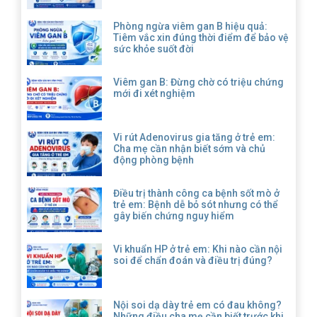
Phòng ngừa viêm gan B hiệu quả:
Tiêm vắc xin đúng thời điểm để bảo vệ
sức khỏe suốt đời
Viêm gan B: Đừng chờ có triệu chứng
mới đi xét nghiệm
Vi rút Adenovirus gia tăng ở trẻ em:
Cha mẹ cần nhận biết sớm và chủ
động phòng bệnh
Điều trị thành công ca bệnh sốt mò ở
trẻ em: Bệnh dễ bỏ sót nhưng có thể
gây biến chứng nguy hiểm
Vi khuẩn HP ở trẻ em: Khi nào cần nội
soi để chẩn đoán và điều trị đúng?
Nội soi dạ dày trẻ em có đau không?
Những điều cha mẹ cần biết trước khi