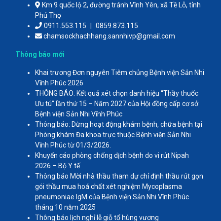
Km 9 quốc lộ 2, đường tránh Vĩnh Yên, xã Tề Lỗ, tỉnh
Phú Thọ
0911.553.115
|
0859.873.115
chamsockhachhang.sannhivp@gmail.com
Thông báo mới
Khai trương Đơn nguyên Tiêm chủng Bệnh viện Sản Nhi
Vĩnh Phúc 2026
THÔNG BÁO: Kết quả xét chọn danh hiệu “Thầy thuốc
Ưu tú” lần thứ 15 – Năm 2027 của Hội đồng cấp cơ sở
Bệnh viện Sản Nhi Vĩnh Phúc
Thông báo: Dừng hoạt động khám bệnh, chữa bệnh tại
Phòng khám Đa khoa trực thuộc Bệnh viện Sản Nhi
Vĩnh Phúc từ 01/3/2026.
Khuyến cáo phòng chống dịch bệnh do vi rút Nipah
2026 – Bộ Y tế
Thông báo Mời nhà thầu tham dự chỉ định thầu rút gọn
gói thầu mua hoá chất xét nghiệm Mycoplasma
pneumoniae IgM của Bệnh viện Sản Nhi Vĩnh Phúc
tháng 10 năm 2025
Thông báo lịch nghỉ lễ giỗ tổ hùng vương