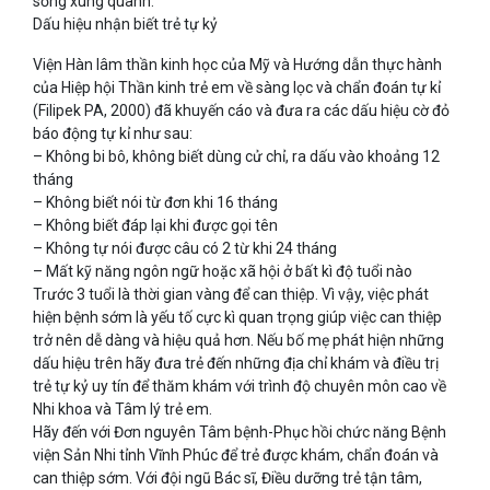
sống xung quanh.
Dấu hiệu nhận biết trẻ tự kỷ
Viện Hàn lâm thần kinh học của Mỹ và Hướng dẫn thực hành
của Hiệp hội Thần kinh trẻ em về sàng lọc và chẩn đoán tự kỉ
(Filipek PA, 2000) đã khuyến cáo và đưa ra các dấu hiệu cờ đỏ
báo động tự kỉ như sau:
– Không bi bô, không biết dùng cử chỉ, ra dấu vào khoảng 12
tháng
– Không biết nói từ đơn khi 16 tháng
– Không biết đáp lại khi được gọi tên
– Không tự nói được câu có 2 từ khi 24 tháng
– Mất kỹ năng ngôn ngữ hoặc xã hội ở bất kì độ tuổi nào
Trước 3 tuổi là thời gian vàng để can thiệp. Vì vậy, việc phát
hiện bệnh sớm là yếu tố cực kì quan trọng giúp việc can thiệp
trở nên dễ dàng và hiệu quả hơn. Nếu bố mẹ phát hiện những
dấu hiệu trên hãy đưa trẻ đến những địa chỉ khám và điều trị
trẻ tự kỷ uy tín để thăm khám với trình độ chuyên môn cao về
Nhi khoa và Tâm lý trẻ em.
Hãy đến với Đơn nguyên Tâm bệnh-Phục hồi chức năng Bệnh
viện Sản Nhi tỉnh Vĩnh Phúc để trẻ được khám, chẩn đoán và
can thiệp sớm. Với đội ngũ Bác sĩ, Điều dưỡng trẻ tận tâm,