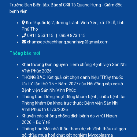
Trưởng Ban Biên tập: Bác sĩ CKII Tô Quang Hưng - Giám đốc
bệnh viện
Km 9 quốc lộ 2, đường tránh Vĩnh Yên, xã Tề Lỗ, tỉnh
Phú Thọ
0911.553.115
|
0859.873.115
chamsockhachhang.sannhivp@gmail.com
Thông báo mới
Khai trương Đơn nguyên Tiêm chủng Bệnh viện Sản Nhi
Vĩnh Phúc 2026
THÔNG BÁO: Kết quả xét chọn danh hiệu “Thầy thuốc
Ưu tú” lần thứ 15 – Năm 2027 của Hội đồng cấp cơ sở
Bệnh viện Sản Nhi Vĩnh Phúc
Thông báo: Dừng hoạt động khám bệnh, chữa bệnh tại
Phòng khám Đa khoa trực thuộc Bệnh viện Sản Nhi
Vĩnh Phúc từ 01/3/2026.
Khuyến cáo phòng chống dịch bệnh do vi rút Nipah
2026 – Bộ Y tế
Thông báo Mời nhà thầu tham dự chỉ định thầu rút gọn
gói thầu mua hoá chất xét nghiệm Mycoplasma