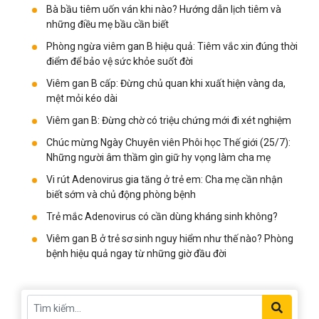
Bà bầu tiêm uốn ván khi nào? Hướng dẫn lịch tiêm và
những điều mẹ bầu cần biết
Phòng ngừa viêm gan B hiệu quả: Tiêm vắc xin đúng thời
điểm để bảo vệ sức khỏe suốt đời
Viêm gan B cấp: Đừng chủ quan khi xuất hiện vàng da,
mệt mỏi kéo dài
Viêm gan B: Đừng chờ có triệu chứng mới đi xét nghiệm
Chúc mừng Ngày Chuyên viên Phôi học Thế giới (25/7):
Những người âm thầm gìn giữ hy vọng làm cha mẹ
Vi rút Adenovirus gia tăng ở trẻ em: Cha mẹ cần nhận
biết sớm và chủ động phòng bệnh
Trẻ mắc Adenovirus có cần dùng kháng sinh không?
Viêm gan B ở trẻ sơ sinh nguy hiểm như thế nào? Phòng
bệnh hiệu quả ngay từ những giờ đầu đời