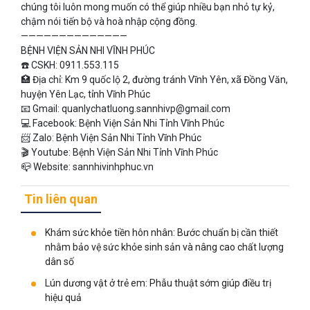
chúng tôi luôn mong muốn có thể giúp nhiều bạn nhỏ tự kỷ,
chậm nói tiến bộ và hoà nhập cộng đồng.
——————————————
BỆNH VIỆN SẢN NHI VĨNH PHÚC
☎️ CSKH: 0911.553.115
🏥 Địa chỉ: Km 9 quốc lộ 2, đường tránh Vĩnh Yên, xã Đồng Văn,
huyện Yên Lạc, tỉnh Vĩnh Phúc
📧 Gmail: quanlychatluong.sannhivp@gmail.com
💻 Facebook: Bệnh Viện Sản Nhi Tỉnh Vĩnh Phúc
📨 Zalo: Bệnh Viện Sản Nhi Tỉnh Vĩnh Phúc
🎬 Youtube: Bệnh Viện Sản Nhi Tỉnh Vĩnh Phúc
📪 Website: sannhivinhphuc.vn
Tin liên quan
Khám sức khỏe tiền hôn nhân: Bước chuẩn bị cần thiết
nhằm bảo vệ sức khỏe sinh sản và nâng cao chất lượng
dân số
Lún dương vật ở trẻ em: Phẫu thuật sớm giúp điều trị
hiệu quả